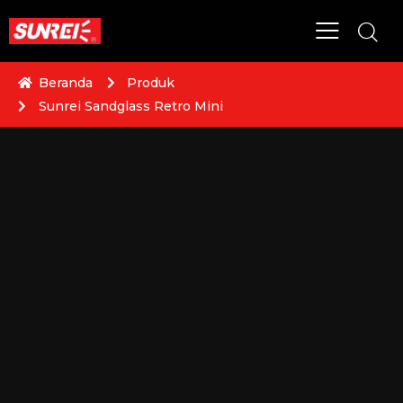
Beranda
Produk
Sunrei Sandglass Retro Mini