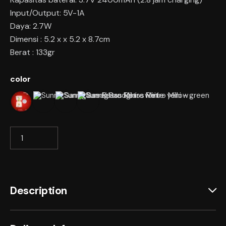
Input/Output: 5V-1A
Daya: 2.7W
Dimensi : 5.2 x x 5.2 x 8.7cm
Berat : 133gr
color
pink
white
yellow
green
Description