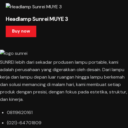
be
chosen
on
Headlamp Sunrei MUYE 3
the
Buy now
product
page
This
product
has
SUNREI lebih dari sekadar produsen lampu portable, kami
multiple
adalah perusahaan yang digerakkan oleh desain. Dari lampu
variants.
kerja dan lampu depan luar ruangan hingga lampu berkemah
The
dan solusi memancing di malam hari, kami membuat setiap
options
produk dengan presisi, dengan fokus pada estetika, struktur,
may
dan kinerja.
be
chosen
08119620161
on
the
(021)-64701809