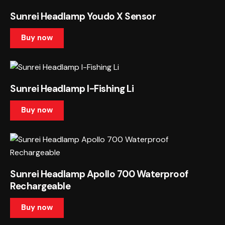
Sunrei Headlamp Youdo X Sensor
Buy now
This
product
has
Sunrei Headlamp I-Fishing Li
multiple
variants.
Buy now
The
This
options
product
may
has
be
multiple
chosen
Sunrei Headlamp Apollo 700 Waterproof
variants.
on
Rechargeable
The
the
options
Buy now
product
may
page