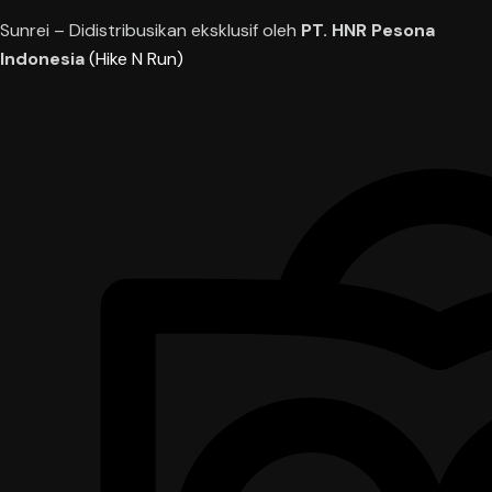
product
Sunrei – Didistribusikan eksklusif oleh
PT. HNR Pesona
page
Indonesia
(Hike N Run)