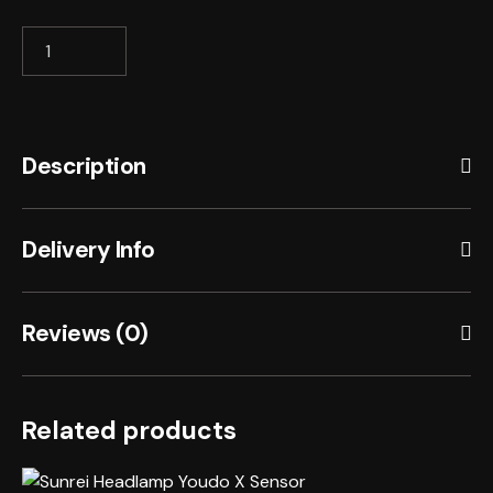
SUNREI
Headlamp
eFishing
400
quantity
Description
Delivery Info
Reviews (0)
Related products