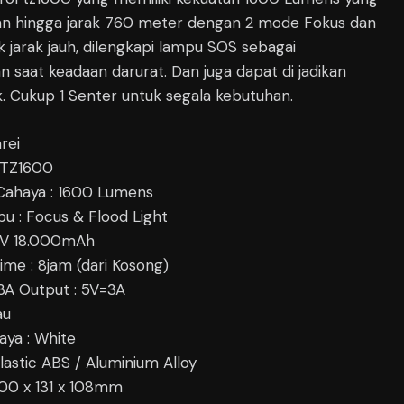
an hingga jarak 760 meter dengan 2 mode Fokus dan
k jarak jauh, dilengkapi lampu SOS sebagai
n saat keadaan darurat. Dan juga dapat di jadikan
 Cukup 1 Senter untuk segala kebutuhan.
rei
 TZ1600
 Cahaya : 1600 Lumens
 : Focus & Flood Light
.7V 18.000mAh
ime : 8jam (dari Kosong)
=3A Output : 5V=3A
au
ya : White
Plastic ABS / Aluminium Alloy
200 x 131 x 108mm