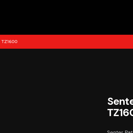
i TZ1600
Sente
TZ16
Senter Pat