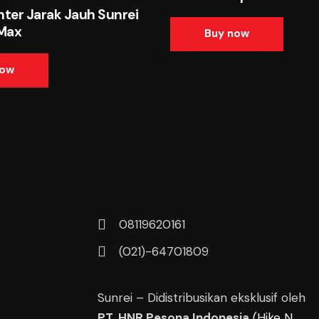
ter Jarak Jauh Sunrei
Max
Buy now
now
08119620161
(021)-64701809
Sunrei – Didistribusikan eksklusif oleh
PT. HNR Pesona Indonesia
(Hike N