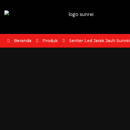
Beranda
Produk
Senter Led Jarak Jauh Sunre