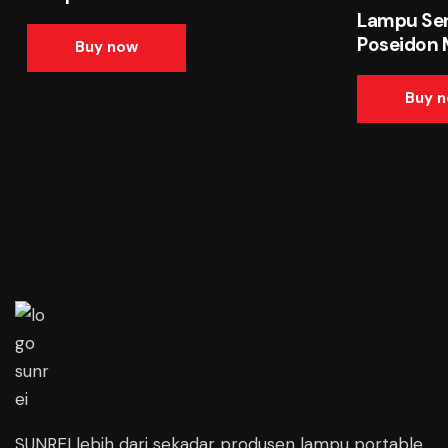
Lampu Sen
Poseidon 
Buy now
Buy 
SUNREI lebih dari sekadar produsen lampu portable,