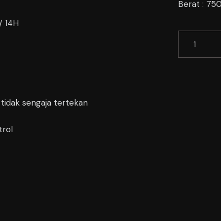
Berat : 75
/ 14H
idak sengaja tertekan
trol