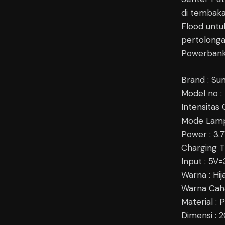
di tembak
Flood untu
pertolonga
Powerbank.
Brand : Sun
Model no :
Intensitas
Mode Lampu
Power : 3
Charging T
Input : 5V
Warna : Hij
Warna Caha
Material : 
Dimensi : 