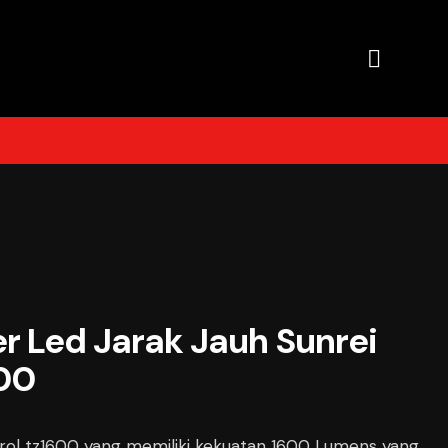
r Led Jarak Jauh Sunrei
00
rol tz1600 yang memiliki kekuatan 1600 Lumens yang